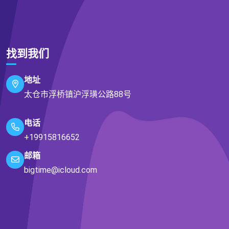
找到我们
地址
太仓市浮桥镇沪浮璜公路88号
电话
+19915816652
邮箱
bigtime@icloud.com