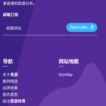
事直播和数据分析。
邮箱订阅
Subscribe
导航
网站地图
关于
易游
SiteMap
案例精选
品牌故事
服务类型
接洽
易游体育