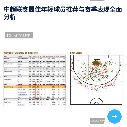
中超联赛最佳年轻球员推荐与赛季表现全面
分析