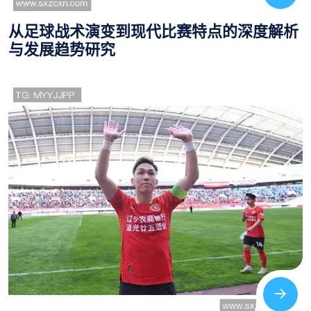
从足球战术演变到现代比赛特点的深度解析
与发展趋势研究