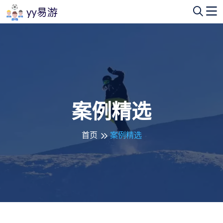
案例精选
首页
案例精选