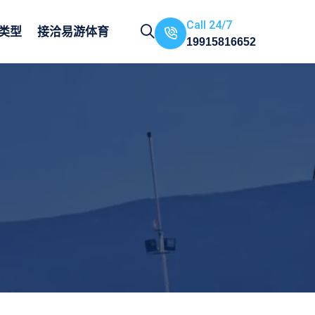
Call 24/7
类型
接洽
易游体育
19915816652