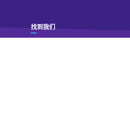
找到我们
地址
太仓市浮桥镇沪浮璜公路88
号
电话
+19915816652
邮箱
bigtime@icloud.com