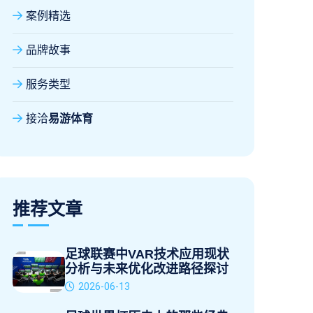
案例精选
品牌故事
服务类型
接洽
易游体育
推荐文章
足球联赛中VAR技术应用现状
分析与未来优化改进路径探讨
2026-06-13