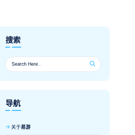
搜索
导航
关于
易游