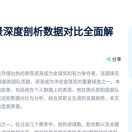
景深度剖析数据对比全面解
分享
员凭借出色的表现逐渐成为金球奖的有力争夺者。法国球员
技能和团队贡献，逐渐成为冲击金球奖的重要候选之一。本
的前景，包括他在个人数据上的表现、他在俱乐部和国家队
过这些数据对比与分析，结合其职业生涯的发展趋势，本文
的至高荣誉。
础之一。在过去几个赛季中，他的进球数、助攻数以及关键