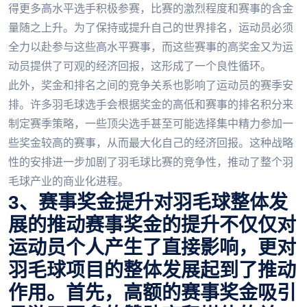
得更多高水平选手积极参赛，比赛的激烈程度和赛事的含金
量随之上升。为了保持或提升自己的世界排名，运动员必须
全力以赴参与这些高水平赛事，而这些赛事的高奖金又为运
动员提供了可观的经济回报，这形成了一个良性循环。
此外，奖金和排名之间的竞争关系也影响了运动员的赛季安
排。许多羽毛球选手会根据奖金的高低和赛事的排名积分来
制定赛季策略，一些顶尖选手甚至可能选择集中精力参加一
些奖金较高的赛事，从而最大化自己的经济回报。这种战略
性的安排进一步加剧了羽毛球比赛的竞争性，推动了整个羽
毛球产业的商业化进程。
3、赛事奖金提升对羽毛球整体发
展的推动赛事奖金的提升不仅仅对
运动员个人产生了直接影响，更对
羽毛球项目的整体发展起到了推动
作用。首先，高额的赛事奖金吸引