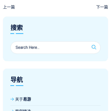
上一篇
下一篇
搜索
导航
关于
易游