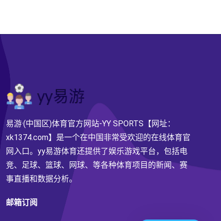
易游·(中国区)体育官方网站-YY SPORTS【网址：
xk1374.com】是一个在中国非常受欢迎的在线体育官
网入口。yy易游体育还提供了娱乐游戏平台，包括电
竞、足球、篮球、网球、等各种体育项目的新闻、赛
事直播和数据分析。
邮箱订阅