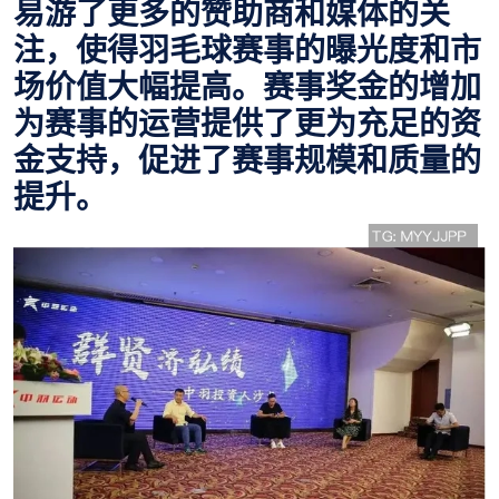
易游
了更多的赞助商和媒体的关
注，使得羽毛球赛事的曝光度和市
场价值大幅提高。赛事奖金的增加
为赛事的运营提供了更为充足的资
金支持，促进了赛事规模和质量的
提升。