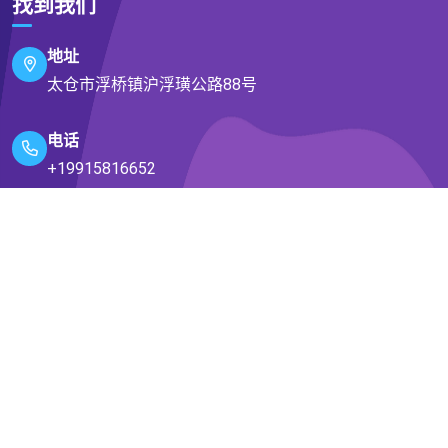
找到我们
地址
太仓市浮桥镇沪浮璜公路88号
电话
+19915816652
邮箱
bigtime@icloud.com
© 2026 - 版权所有
易游·(中国区)体育官方网站-YY SPORTS